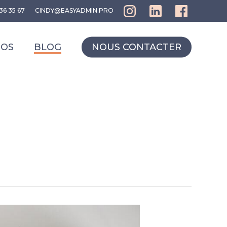
36 35 67
CINDY@EASYADMIN.PRO
POS
BLOG
NOUS CONTACTER