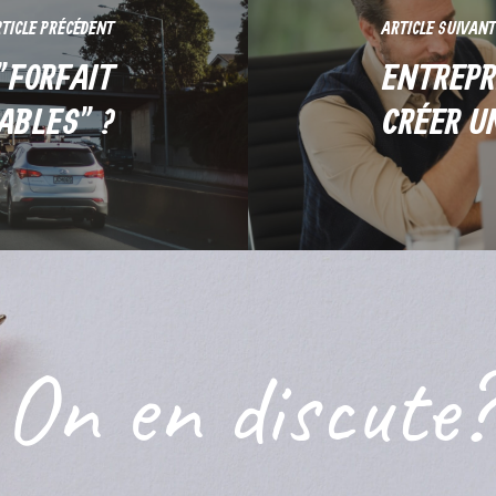
TICLE PRÉCÉDENT
ARTICLE SUIVANT
"FORFAIT
ENTREPR
ABLES" ?
CRÉER U
On
en
discute?