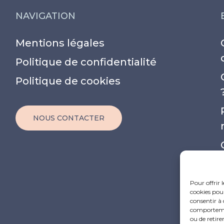
NAVIGATION
Mentions légales
Politique de confidentialité
Politique de cookies
NOUS CONTACTER
Pour offrir 
cookies pour
consentir à 
comportement
ou de retire