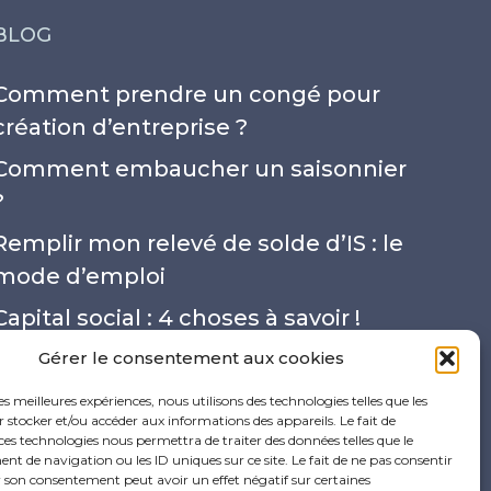
BLOG
Comment prendre un congé pour
création d’entreprise ?
Comment embaucher un saisonnier
?
Remplir mon relevé de solde d’IS : le
mode d’emploi
Capital social : 4 choses à savoir !
Quel est le taux de cotisations des
Gérer le consentement aux cookies
professions libérales en micro-
les meilleures expériences, nous utilisons des technologies telles que les
 stocker et/ou accéder aux informations des appareils. Le fait de
entreprise ?
ces technologies nous permettra de traiter des données telles que le
 de navigation ou les ID uniques sur ce site. Le fait de ne pas consentir
r son consentement peut avoir un effet négatif sur certaines