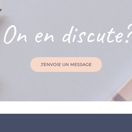
On
en
discute?
J'ENVOIE UN MESSAGE