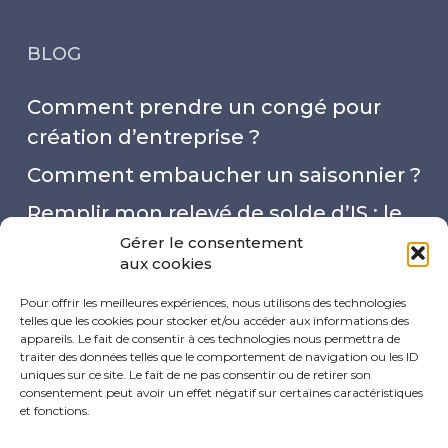
BLOG
Comment prendre un congé pour
création d’entreprise ?
Comment embaucher un saisonnier ?
Remplir mon relevé de solde d’IS : le
mode d’emploi
Gérer le consentement
aux cookies
Capital social : 4 choses à savoir !
Pour offrir les meilleures expériences, nous utilisons des technologies
Quel est le taux de cotisations des
telles que les cookies pour stocker et/ou accéder aux informations des
appareils. Le fait de consentir à ces technologies nous permettra de
professions libérales en micro-
traiter des données telles que le comportement de navigation ou les ID
uniques sur ce site. Le fait de ne pas consentir ou de retirer son
entreprise ?
consentement peut avoir un effet négatif sur certaines caractéristiques
et fonctions.