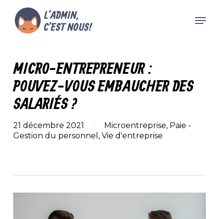
Skip
Men
to
main
Close
content
Menu
MICRO-ENTREPRENEUR :
POUVEZ-VOUS EMBAUCHER DES
SALARIÉS ?
21 décembre 2021
Microentreprise
,
Paie -
Gestion du personnel
,
Vie d'entreprise