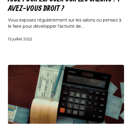
les
salons
AVEZ-VOUS DROIT ?
:
y
Vous exposez régulièrement sur les salons ou pensez à
avez-
le faire pour développer l’activité de…
vous
droit
13 juillet 2022
?
Généralisation