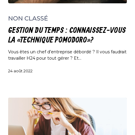
Gestion
du
NON CLASSÉ
temps
:
GESTION DU TEMPS : CONNAISSEZ-VOUS
connaissez-
vous
LA « TECHNIQUE POMODORO »?
la
« technique
Vous êtes un chef d’entreprise débordé ? Il vous faudrait
pomodoro »?
travailler H24 pour tout gérer ? Et…
24 août 2022