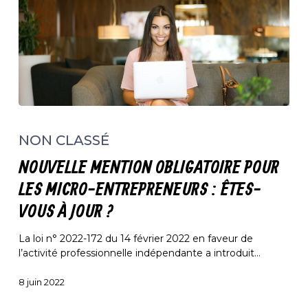
Nouvelle
mention
NON CLASSÉ
obligatoire
pour
NOUVELLE MENTION OBLIGATOIRE POUR
les
micro-
LES MICRO-ENTREPRENEURS : ÊTES-
entrepreneurs
VOUS À JOUR ?
:
êtes-
La loi n° 2022-172 du 14 février 2022 en faveur de
vous
l’activité professionnelle indépendante a introduit…
à
jour
8 juin 2022
?