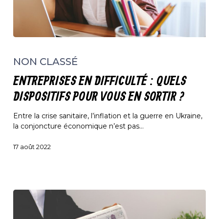
Entreprises
en
NON CLASSÉ
difficulté
:
ENTREPRISES EN DIFFICULTÉ : QUELS
quels
dispositifs
DISPOSITIFS POUR VOUS EN SORTIR ?
pour
vous
Entre la crise sanitaire, l’inflation et la guerre en Ukraine,
en
la conjoncture économique n’est pas…
sortir
?
17 août 2022