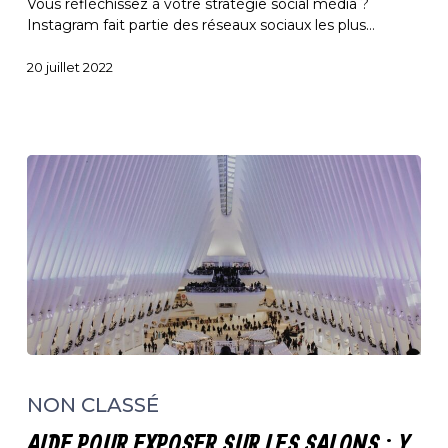
Vous réfléchissez à votre stratégie social média ?
votre
Instagram fait partie des réseaux sociaux les plus…
entreprise
20 juillet 2022
Aide
pour
NON CLASSÉ
exposer
sur
AIDE POUR EXPOSER SUR LES SALONS : Y