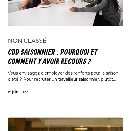
CDD
saisonnier
NON CLASSÉ
:
pourquoi
CDD SAISONNIER : POURQUOI ET
et
comment
COMMENT Y AVOIR RECOURS ?
y
avoir
Vous envisagez d’employer des renforts pour la saison
recours
d’été ? Pour recruter un travailleur saisonnier, plutôt…
?
15 juin 2022