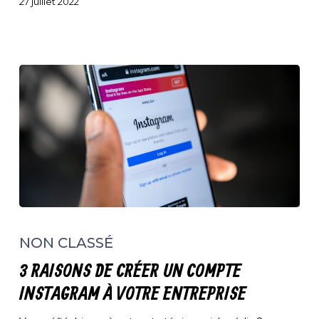
27 juillet 2022
3
raisons
NON CLASSÉ
de
créer
3 RAISONS DE CRÉER UN COMPTE
un
compte
INSTAGRAM À VOTRE ENTREPRISE
Instagram
à