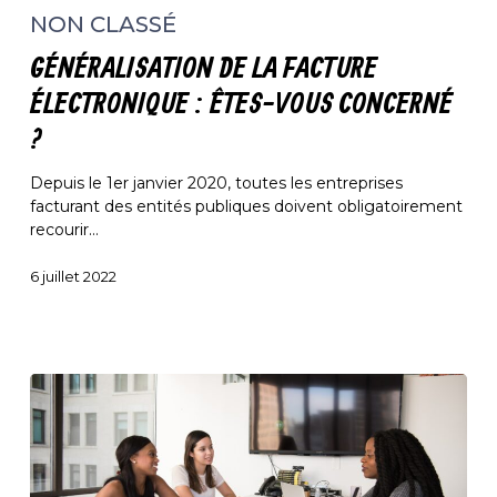
de
NON CLASSÉ
la
facture
GÉNÉRALISATION DE LA FACTURE
électronique
:
ÉLECTRONIQUE : ÊTES-VOUS CONCERNÉ
êtes-
?
vous
concerné
Depuis le 1er janvier 2020, toutes les entreprises
?
facturant des entités publiques doivent obligatoirement
recourir…
6 juillet 2022