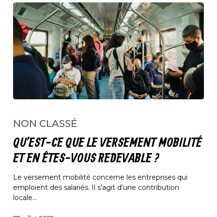
Qu’est-
ce
NON CLASSÉ
que
le
QU’EST-CE QUE LE VERSEMENT MOBILITÉ
versement
mobilité
ET EN ÊTES-VOUS REDEVABLE ?
et
en
Le versement mobilité concerne les entreprises qui
êtes-
emploient des salariés. Il s’agit d’une contribution
vous
locale…
redevable
?