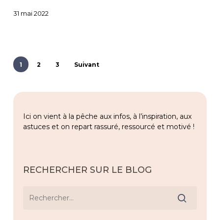
?
31 mai 2022
1
2
3
Suivant
Ici on vient à la pêche aux infos, à l’inspiration, aux
astuces et on repart rassuré, ressourcé et motivé !
RECHERCHER SUR LE BLOG