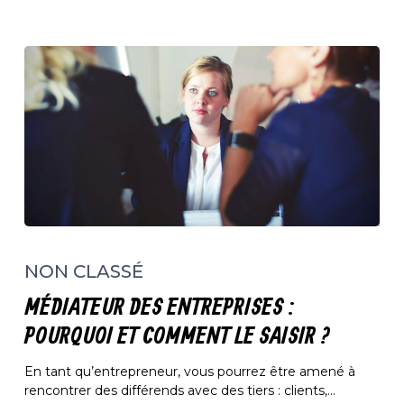
Médiateur
des
NON CLASSÉ
entreprises
:
MÉDIATEUR DES ENTREPRISES :
pourquoi
et
POURQUOI ET COMMENT LE SAISIR ?
comment
le
En tant qu’entrepreneur, vous pourrez être amené à
saisir
rencontrer des différends avec des tiers : clients,…