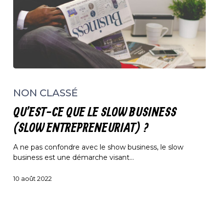
Qu’est-
ce
NON CLASSÉ
que
le
QU’EST-CE QUE LE SLOW BUSINESS
slow
business
(SLOW ENTREPRENEURIAT) ?
(slow
entrepreneuriat)
A ne pas confondre avec le show business, le slow
?
business est une démarche visant…
10 août 2022