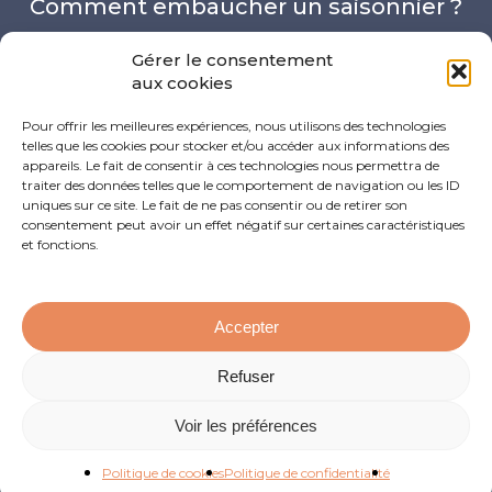
Comment embaucher un saisonnier ?
Remplir mon relevé de solde d’IS : le
Gérer le consentement
mode d’emploi
aux cookies
Capital social : 4 choses à savoir !
Pour offrir les meilleures expériences, nous utilisons des technologies
telles que les cookies pour stocker et/ou accéder aux informations des
Quel est le taux de cotisations des
appareils. Le fait de consentir à ces technologies nous permettra de
traiter des données telles que le comportement de navigation ou les ID
professions libérales en micro-
uniques sur ce site. Le fait de ne pas consentir ou de retirer son
consentement peut avoir un effet négatif sur certaines caractéristiques
entreprise ?
et fonctions.
Accepter
Refuser
Copyright © L’admin, c’est nous ! Tous droits réservés
Voir les préférences
Illustrations :
Joo
— Direction artistique et création du
site Internet :
Rémi Veyret
Politique de cookies
Politique de confidentialité