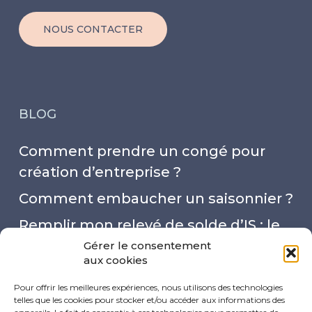
NOUS CONTACTER
BLOG
Comment prendre un congé pour
création d’entreprise ?
Comment embaucher un saisonnier ?
Remplir mon relevé de solde d’IS : le
mode d’emploi
Gérer le consentement
aux cookies
Capital social : 4 choses à savoir !
Pour offrir les meilleures expériences, nous utilisons des technologies
Quel est le taux de cotisations des
telles que les cookies pour stocker et/ou accéder aux informations des