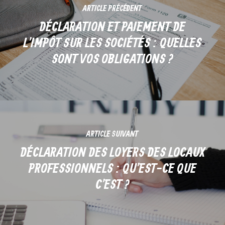
ARTICLE PRÉCÉDENT
DÉCLARATION ET PAIEMENT DE
L'IMPÔT SUR LES SOCIÉTÉS : QUELLES
SONT VOS OBLIGATIONS ?
ARTICLE SUIVANT
DÉCLARATION DES LOYERS DES LOCAUX
PROFESSIONNELS : QU'EST-CE QUE
C'EST ?