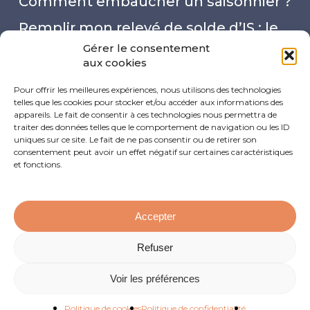
Comment embaucher un saisonnier ?
Remplir mon relevé de solde d’IS : le
mode d’emploi
Gérer le consentement
aux cookies
Capital social : 4 choses à savoir !
Pour offrir les meilleures expériences, nous utilisons des technologies
Quel est le taux de cotisations des
telles que les cookies pour stocker et/ou accéder aux informations des
appareils. Le fait de consentir à ces technologies nous permettra de
professions libérales en micro-
traiter des données telles que le comportement de navigation ou les ID
uniques sur ce site. Le fait de ne pas consentir ou de retirer son
entreprise ?
consentement peut avoir un effet négatif sur certaines caractéristiques
et fonctions.
Accepter
Refuser
Copyright © L’admin, c’est nous ! Tous droits réservés
Illustrations :
Joo
— Direction artistique et création du
Voir les préférences
site Internet :
Rémi Veyret
Politique de cookies
Politique de confidentialité