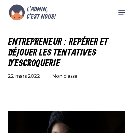
Skip
Men
to
main
Close
content
Menu
ENTREPRENEUR : REPÉRER ET
DÉJOUER LES TENTATIVES
D’ESCROQUERIE
22 mars 2022
Non classé