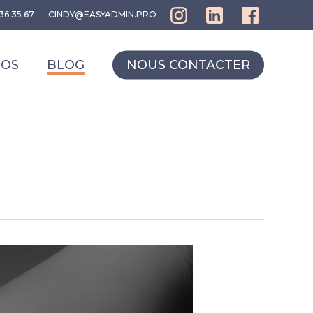
36 35 67
CINDY@EASYADMIN.PRO
POS
BLOG
NOUS CONTACTER