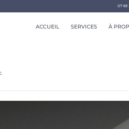
07 69 
ACCUEIL
SERVICES
À PRO
c.