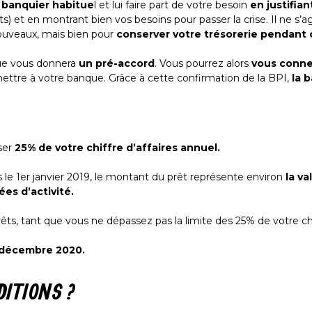
 banquier habitue
l et lui faire part de votre besoin
en justifia
 et en montrant bien vos besoins pour passer la crise. Il ne s’ag
ouveaux, mais bien pour
conserver votre trésorerie pendant 
que vous donnera
un pré-accord
. Vous pourrez alors
vous connec
ettre à votre banque. Grâce à cette confirmation de la BPI,
la 
ser
25% de votre chiffre d’affaires annuel.
s le 1er janvier 2019, le montant du prêt représente environ
la va
es d’activité.
prêts, tant que vous ne dépassez pas la limite des 25% de votre chif
1 décembre 2020.
DITIONS ?