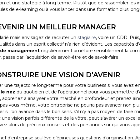
sion et une stratégie à long terme. Plutôt que de rassembler le
les de e-learning ou à vous lancer dans une formation plus long
DEVENIR UN MEILLEUR MANAGER
larié mais envisagez de recruter un
stagiaire
, voire un CDD. Puis
ualités dans un esprit collectif n’a rien d’évident. Les capacité
s de management
régulièrement améliore sensiblement la compét
 passe par l’acquisition de savoir-être et de savoir-faire.
ONSTRUIRE UNE VISION D’AVENIR
r une trajectoire long-terme pour votre business si vous avez e
 le nez
du quotidien et de l’opérationnel pour vous permettre d’a
 apprenez à analyser votre marché en profondeur et prenez ainsi
 pas vous-même, votre entreprise ne pourra pas avancer non pl
r si l’on avance dans le bon sens, s’il n’y a pas moyen de faire
c une vision parfois différente de la vôtre, peut s’avérer un excel
uvez alors de précieux conseils et des personnes sur qui vous app
 chef d’entreprise soulève d’épineuses questions d’organisation.