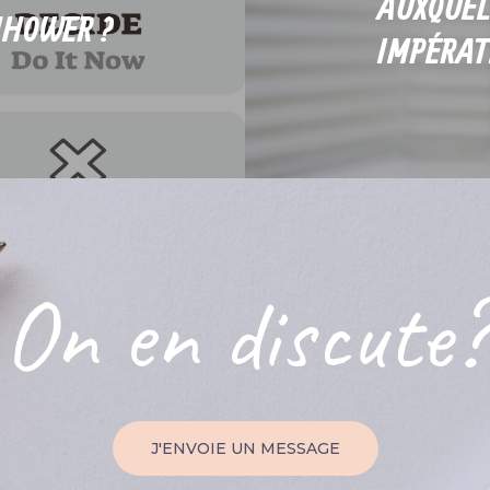
AUXQUEL
NHOWER ?
IMPÉRAT
On
en
discute?
J'ENVOIE UN MESSAGE