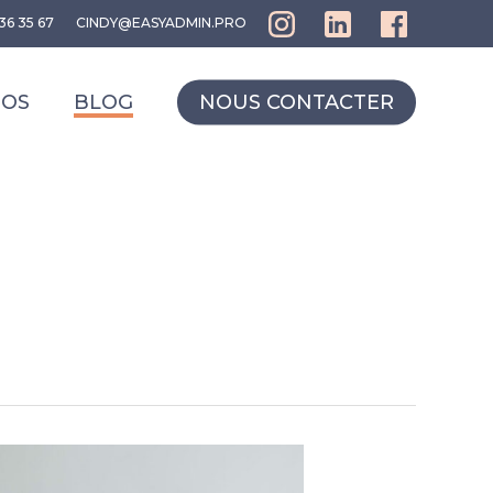
36 35 67
CINDY@EASYADMIN.PRO
POS
BLOG
NOUS CONTACTER