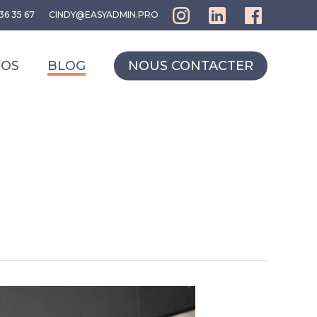
36 35 67
CINDY@EASYADMIN.PRO
POS
BLOG
NOUS CONTACTER