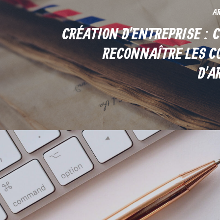
AR
CRÉATION D'ENTREPRISE :
RECONNAÎTRE LES C
D'A