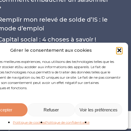
?
Remplir mon relevé de solde d’IS : le
mode d’emploi
Capital social : 4 choses à savoir !
Quel est le taux de cotisations des
Gérer le consentement aux cookies
professions libérales en micro-
les meilleures expériences, nous utilisons des technologies telles que les
 stocker et/ou accéder aux informations des appareils. Le fait de
entreprise ?
ces technologies nous permettra de traiter des données telles que le
 de navigation ou les ID uniques sur ce site. Le fait de ne pas consentir
r son consentement peut avoir un effet négatif sur certaines
ques et fonctions.
cepter
Refuser
Voir les préférences
Politique de cookies
Politique de confidentialité
i Veyret