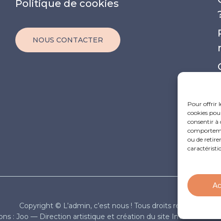
Politique de cookies
NOUS CONTACTER
Pour offrir 
cookies pour
consentir à 
comportement
ou de retire
caractéristi
Ac
Copyright © L’admin, c’est nous ! Tous droits réservés
ions :
Joo
— Direction artistique et création du site Internet :
Rém