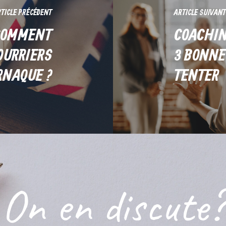
TICLE PRÉCÉDENT
ARTICLE SUIVANT
 COMMENT
COACHIN
OURRIERS
3 BONNE
RNAQUE ?
TENTER
On
en
discute?