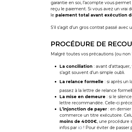
garantie en soi, l’acompte vous permet 
reçu le paiement. Si vous avez un vrai
le
paiement total avant exécution d
S’il s’agit d’un gros contrat passé ave
PROCÉDURE DE RECOUV
Malgré toutes vos précautions (ou non !)
La conciliation
: avant d’attaquer, 
s’agit souvent d’un simple oubli.
La relance formelle
: si après un 
passez à la lettre de relance forme
La mise en demeure
: si le silen
lettre recommandée. Celle-ci précis
L’injonction de payer
: en dernie
commerce un titre exécutoire. Celu
moins de 4000€
, une procédure s
infos par
ici
! Pour éviter de passer