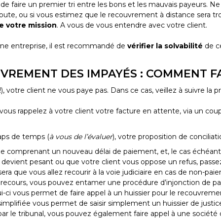
de faire un premier tri entre les bons et les mauvais payeurs. Ne
 doute, ou si vous estimez que le recouvrement à distance sera
e votre mission
. A vous de vous entendre avec votre client.
c une entreprise, il est recommandé de
vérifier la solvabilité
de ce
REMENT DES IMPAYÉS : COMMENT FA
, votre client ne vous paye pas. Dans ce cas, veillez à suivre la p
vous rappelez à votre client votre facture en attente, via un coup d
laps de temps (
à vous de l’évaluer
), votre proposition de conciliat
lle comprenant un nouveau délai de paiement, et, le cas échéant,
ce devient pesant ou que votre client vous oppose un refus, pass
era que vous allez recourir à la voie judiciaire en cas de non-p
r recours, vous pouvez entamer une procédure d’injonction de pay
i-ci vous permet de faire appel à un huissier pour le recouvrem
implifiée vous permet de saisir simplement un huissier de justice 
 par le tribunal, vous pouvez également faire appel à une socié