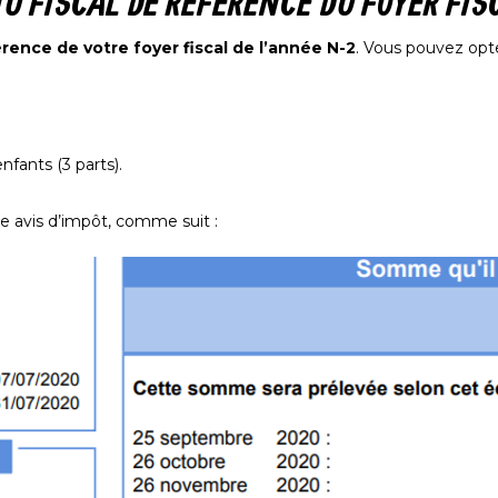
NU FISCAL DE RÉFÉRENCE DU FOYER FIS
érence de votre foyer fiscal de l’année N-2
. Vous pouvez opte
fants (3 parts).
re avis d’impôt, comme suit :