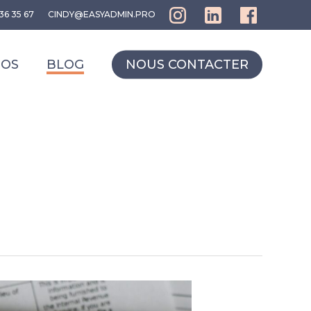
36 35 67
CINDY@EASYADMIN.PRO
POS
BLOG
NOUS CONTACTER